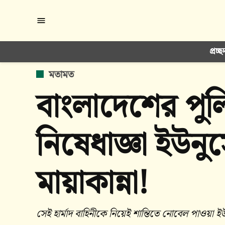
Skip
to
content
প্রচ্ছ
POSTED
মতামত
IN
বাংলাদেশের পুলি
নিষেধাজ্ঞা ইউনুস
মায়াকান্না!
সেই হার্মাদ বাহিনীকে নিয়েই শান্তিতে নোবেল পাওয়া 