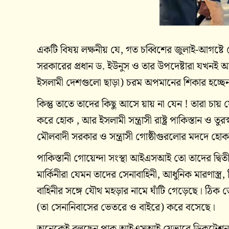
একটি বিষয় লক্ষনীয় যে, গত চব্বিশের জুলাই-আগষ্টে
সরকারের প্রধান ড. ইউনুস ও তার উপদেষ্টারা যখনই আমের
ইসলামী দেশগুলো ছাড়া) চরম অপমানের শিকার হচ্ছে
কিন্তু তাতে তাদের কিছু আসে য়ায় না যেন ! তারা চায়
করে হোক , আর ইসলামী সন্ত্রাসী রাষ্ট্র পাকিস্তান ও তু
মৌলবাদী সরকার ও সন্ত্রাসী গোষ্ঠীগুরলোর মদদে হো
পাকিস্তানী গোয়েন্দা সংস্থা আইএসআই তো তাদের দ্বিত
মার্কিনীরা যেমন তাদের সেনাবাহিনী, আধুনিক মারণাস্ত্র
বাহিনীর সঙ্গে যৌথ মহড়ার নামে ঘাঁটি গেড়েছে। ঠিক 
(তা সেনানিবাসের ভেতরে ও বাইরে) করে বসেছে।
অনেকেই বলছেন পাক আইএসআই যেভাবে ডিকটেশন দিচ্