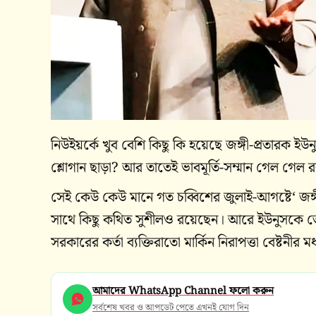
নিউইয়র্কে খুব বেশি কিছু কি হয়েছে জঙ্গী-প্রতারক 
শ্লোগান ছাড়া? আর তাতেই ভাবমূর্তি-সম্মান গেল গে
সেই কেউ কেউ মানে গত চব্বিশের জুলাই-আগষ্টে‘ জঙ্গী
সাথে কিছু কথিত সুশীলও রয়েছেন। আরে ইউনুসকে তো পায়
সরকারের কর্তা ব্যক্তিরাতো মার্কিন নিরাপত্তা বেষ্টনীর
আমাদের WhatsApp Channel ফলো করুন
সর্বশেষ খবর ও আপডেট পেতে এখনই যোগ দিন