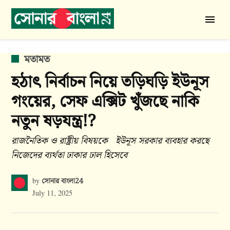
Skip
to
সোনার
content
বাংলা
24
POSTED
মতামত
IN
হঠাৎ নির্বাচন নিয়ে তড়িঘড়ি ইউনূস
গংয়ের, সেফ এক্সিট খুঁজছে নাকি
নতুন ষড়যন্ত্র!?
রাজনৈতিক ও রাষ্ট্রীয় বিষয়কে ইউনূস সরকার ব্যবহার করছে
নিজেদের ব্যর্থতা ঢাকার ঢাল হিসেবে
সোনার বাংলা24
by
July 11, 2025