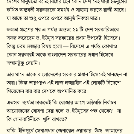
দেশের মানুষতো বটেই বিশ্বের হেন কোন দেশ নেই যারা ইউনুসের
কথিত অন্তবর্তী সরকারকে সমর্থন ও সাহায্য করতে রাজী আছে।
যা আছে তা শুধু ওপরে ওপরে আনুষ্ঠানিকতা মাত্র।
ক্ষমতা গ্রহণের পর এ পর্যন্ত অন্তত: ১১ টি দেশ সরকারিভাবে
সফর করেছেন ড. ইউনুস সরকারের প্রধান উপদেষ্টা হিসেবে।
কিন্তু চরম লজ্জার বিষয় হলো — বিদেশে এ পর্যন্ত কোথাও
কোন সরকারই তাকে বাংলাদেশ সরকারের প্রধান হিসেবে
সম্মানটুকু দেয়নি।
তার মানে তাকে বাংলাদেশের সরকার প্রধান হিসেবেই মানছেন না
তারা। কিন্তু তারপরও এই লাজ লজ্জাহীন এই লোকটি বিদেশে
গিয়েছেন বার বার দেশকে অপমানিত করে।
এতসব ব্যর্থতা ঢাকতেই কি রোজার আগে তড়িঘড়ি নির্বাচন
আয়োজনের ঘোষণা দেয়া হলো ড. ইউনুসের পক্ষ থেকে? না
কি সেনাবাহিনীকে খুশি রাখতে?
নাকি ইতিপূর্বে সেনাপ্রধান জেনারেল ওয়াকার- উজ- জামানের