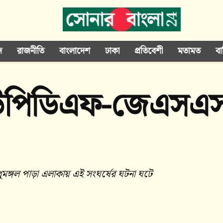
দ
রাজনীতি
বাংলাদেশ
ঢাকা
প্রতিবেশী
মতামত
বা
 ইউপিডিএফ-জেএসএস
্গল পাড়া এলাকায় এই সংঘর্ষের ঘটনা ঘটে