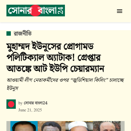
Skip
to
সোনার
content
বাংলা
24
POSTED
রাজনীতি
IN
মুহাম্মদ ইউনূসের প্রোগামড
পলিটিক্যাল অ্যাটাক! গ্রেপ্তার
আতঙ্কে আট ইউপি চেয়ারম্যান
আওয়ামী লীগ নেতাকর্মীদের ওপর “জুডিশিয়াল কিলিং” চালাচ্ছে
ইউনুস
সোনার বাংলা24
by
June 21, 2025