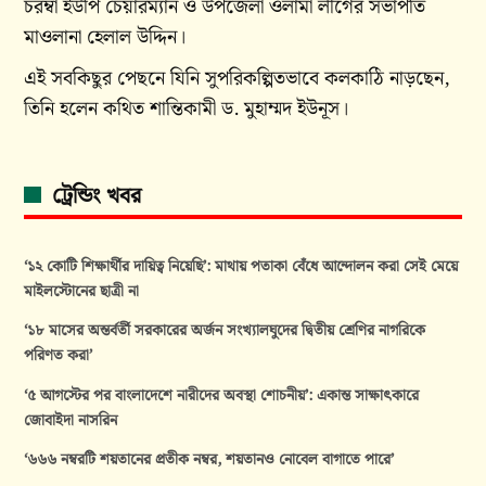
চরম্বা ইউপি চেয়ারম্যান ও উপজেলা ওলামা লীগের সভাপতি
মাওলানা হেলাল উদ্দিন।
এই সবকিছুর পেছনে যিনি সুপরিকল্পিতভাবে কলকাঠি নাড়ছেন,
তিনি হলেন কথিত শান্তিকামী ড. মুহাম্মদ ইউনূস।
ট্রেন্ডিং খবর
‘১২ কোটি শিক্ষার্থীর দায়িত্ব নিয়েছি’: মাথায় পতাকা বেঁধে আন্দোলন করা সেই মেয়ে
মাইলস্টোনের ছাত্রী না
‘১৮ মাসের অন্তর্বর্তী সরকারের অর্জন সংখ্যালঘুদের দ্বিতীয় শ্রেণির নাগরিকে
পরিণত করা’
‘৫ আগস্টের পর বাংলাদেশে নারীদের অবস্থা শোচনীয়’: একান্ত সাক্ষাৎকারে
জোবাইদা নাসরিন
‘৬৬৬ নম্বরটি শয়তানের প্রতীক নম্বর, শয়তানও নোবেল বাগাতে পারে’