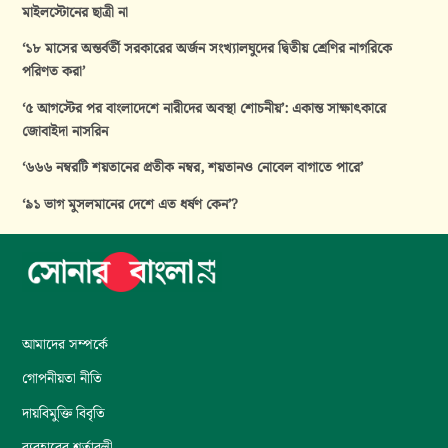
মাইলস্টোনের ছাত্রী না
‘১৮ মাসের অন্তর্বর্তী সরকারের অর্জন সংখ্যালঘুদের দ্বিতীয় শ্রেণির নাগরিকে
পরিণত করা’
‘৫ আগস্টের পর বাংলাদেশে নারীদের অবস্থা শোচনীয়’: একান্ত সাক্ষাৎকারে
জোবাইদা নাসরিন
‘৬৬৬ নম্বরটি শয়তানের প্রতীক নম্বর, শয়তানও নোবেল বাগাতে পারে’
‘৯১ ভাগ মুসলমানের দেশে এত ধর্ষণ কেন’?
আমাদের সম্পর্কে
গোপনীয়তা নীতি
দায়বিমুক্তি বিবৃতি
ব্যবহারের শর্তাবলী