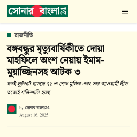
Skip
to
সোনার
content
বাংলা
24
POSTED
রাজনীতি
IN
বঙ্গবন্ধুর মৃত্যুবার্ষিকীতে দোয়া
মাহফিলে অংশ নেয়ায় ইমাম-
মুয়াজ্জিনসহ আটক ৩
যতই লুটপাট বাড়ছে ৭১ ও শেখ মুজিব এবং তার আওয়ামী লীগ
ততোই শক্তিশালি হচ্ছে
সোনার বাংলা24
by
August 16, 2025