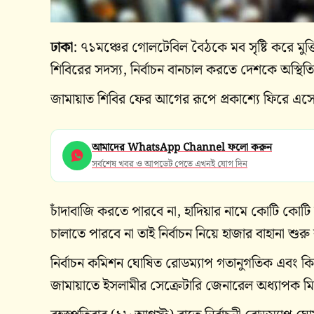
ঢাকা
: ৭১মঞ্চের গোলটেবিল বৈঠকে মব সৃষ্টি করে মুক্
শিবিরের সদস্য, নির্বাচন বানচাল করতে দেশকে অস্থিতি
জামায়াত শিবির ফের আগের রূপে প্রকাশ্যে ফিরে এস
আমাদের WhatsApp Channel ফলো করুন
সর্বশেষ খবর ও আপডেট পেতে এখনই যোগ দিন
চাঁদাবাজি করতে পারবে না, হাদিয়ার নামে কোটি কোট
চালাতে পারবে না তাই নির্বাচন নিয়ে হাজার বাহানা শ
নির্বাচন কমিশন ঘোষিত রোডম্যাপ গতানুগতিক এবং কিছুট
জামায়াতে ইসলামীর সেক্রেটারি জেনারেল অধ্যাপক 