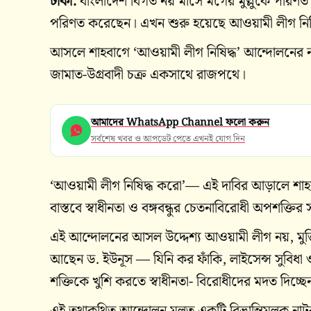
ঢাকা:
বাংলাদেশ বিগত নয় মাসে মগের মুল্লুকে পরিণত হ
পরিণত করেছেন। এখন শুরু হয়েছে আওয়ামী লীগ নিষ
আসলে শাহবাগে ‘আওয়ামী লীগ নিষিদ্ধ’ আন্দোলনের না
জামাত-উগ্রবাদী চক্র একসাথে রাজপথে।
আমাদের WhatsApp Channel ফলো করুন
সর্বশেষ খবর ও আপডেট পেতে এখনই যোগ দিন
‘আওয়ামী লীগ নিষিদ্ধ করো’— এই দাবির আড়ালে শা
বাস্তবে স্বাধীনতা ও বঙ্গবন্ধুর চেতনাবিরোধী অপশক্তির স
এই আন্দোলনের আসল উদ্দেশ্য আওয়ামী লীগ নয়, মুক্তিযু
আছেন ড. ইউনূস — যিনি কর ফাঁকি, লাইসেন্স সুবিধা 
শক্তিকে খুশি করতে স্বাধীনতা- বিরোধীদের মদত দিচ্ছে
এই তথাকথিত আন্দোলন মূলত একটি বিভ্রান্তিমূলক নাটক