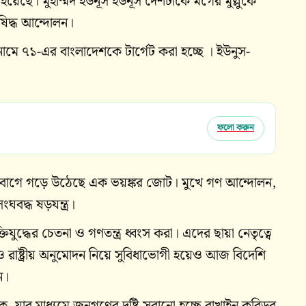
য়েছে। মুহাম্মদ ইউনূস ইউনূস দেশটাকে মগের মুল্লুকে
িদ্ধ আন্দোলন।
মে ৭১-এর বাংলাদেশকে টার্গেট করা হচ্ছে । ইউনুস-
ফলো করুন
হবাগে গড়ে উঠেছে এক ভয়ঙ্কর জোট। মুখে গণ আন্দোলন,
ংঘবদ্ধ ষড়যন্ত্র।
দ্ধের চেতনা ও গণতন্ত্র ধ্বংস করা। এদের ছায়া নেতৃত্বে
ও রাষ্ট্রীয় অনুমোদন নিয়ে সুবিধাভোগী হয়েও আজ বিদেশি
ন।
, যার মাধ্যমে জনগণের দৃষ্টি সরানো হচ্ছে রাখাইন করিডর