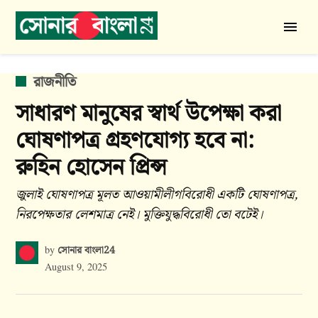
Skip
to
সোনার
content
বাংলা
24
POSTED
রাজনীতি
IN
সাধারণ মানুষের স্বার্থ উপেক্ষা করা
ঘোষণাপত্র গ্রহণযোগ্য হবে না:
রুহিন হোসেন প্রিন্স
জুলাই ঘোষণাপত্র মূলত আওয়ামীলীগবিরোধী একটি ঘোষণাপত্র,
নিরপেক্ষতার লেশমাত্র নেই। মুক্তিযুদ্ধবিরোধী তো বটেই।
সোনার বাংলা24
by
August 9, 2025