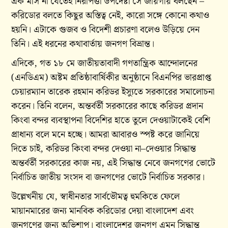
এক মাস না যেতেই নিরাপত্তা উপদেষ্টা সে জায়গায় বলছেন –
করিডোর বলতে কিছুর অস্তিত্ব নেই, কারো সঙ্গে কোনো কথাও
হয়নি। এটাকে গুজব ও বিদেশী প্রচারণা বলেও উড়িয়ে দেন
তিনি। এই ধরনের কথাবার্তায় জনগণ বিভ্রান্ত।
এদিকে, গত ১৮ মে জাতীয়তাবাদী গণতান্ত্রিক আন্দোলনের
(এনডিএম) অষ্টম প্রতিষ্ঠাবার্ষিকীর অনুষ্ঠানে বিএনপির ভারপ্রাপ্ত
চেয়ারম্যান তারেক রহমান করিডর ইস্যুতে সরকারের সমালোচনা
করেন। তিনি বলেন, অন্তর্বর্তী সরকারের কাছে করিডর প্রদান
কিংবা বন্দর ব্যবস্থাপনা বিদেশির হাতে তুলে দেওয়াটাকেই বেশি
প্রাধান্য বলে মনে হচ্ছে। আমরা আবারও স্পষ্ট করে জানিয়ে
দিতে চাই, করিডর কিংবা বন্দর দেওয়া না–দেওয়ার সিদ্ধান্ত
অন্তর্বর্তী সরকারের কাজ নয়, এই সিদ্ধান্ত নেবে জনগণের ভোটে
নির্বাচিত জাতীয় সংসদ বা জনগণের ভোটে নির্বাচিত সরকার।
উল্লেখনীয় যে, স্বাধীনতার সার্বভৌমত্ব হুমকিতে ফেলে
মায়ানমারের জন্য মানবিক করিডোর দেয়া বাংলাদেশ এবং
জনগণের জন্য অভিশাপ। বাংলাদেশর জনগণ এমন সিদ্ধান্ত