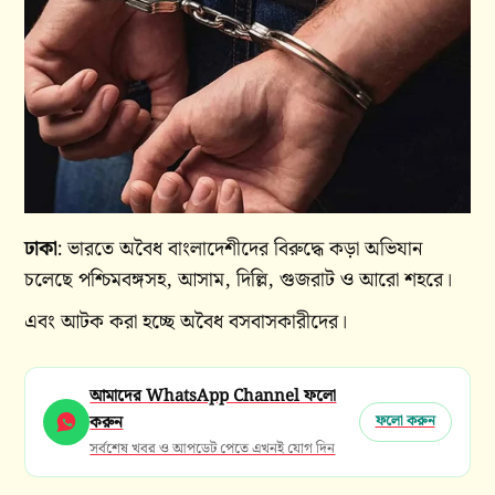
ঢাকা
: ভারতে অবৈধ বাংলাদেশীদের বিরুদ্ধে কড়া অভিযান
চলেছে পশ্চিমবঙ্গসহ, আসাম, দিল্লি, গুজরাট ও আরো শহরে।
এবং আটক করা হচ্ছে অবৈধ বসবাসকারীদের।
আমাদের WhatsApp Channel ফলো
করুন
ফলো করুন
সর্বশেষ খবর ও আপডেট পেতে এখনই যোগ দিন